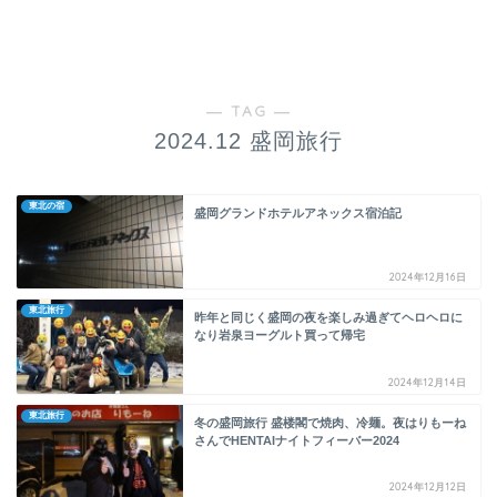
― TAG ―
2024.12 盛岡旅行
東北の宿
盛岡グランドホテルアネックス宿泊記
2024年12月16日
東北旅行
昨年と同じく盛岡の夜を楽しみ過ぎてヘロヘロに
なり岩泉ヨーグルト買って帰宅
2024年12月14日
東北旅行
冬の盛岡旅行 盛楼閣で焼肉、冷麺。夜はりもーね
さんでHENTAIナイトフィーバー2024
2024年12月12日