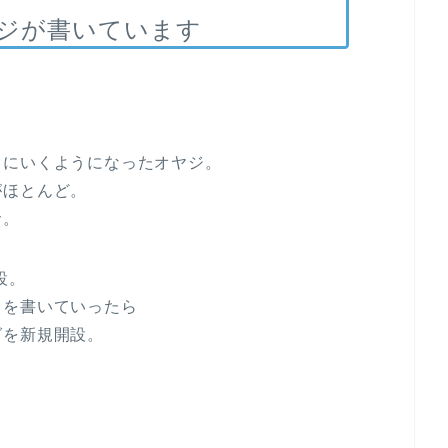
ジが書いています
こにいくようになったオヤジ。
がほとんど。
命。
設。
とを書いていったら
グを新規開設。