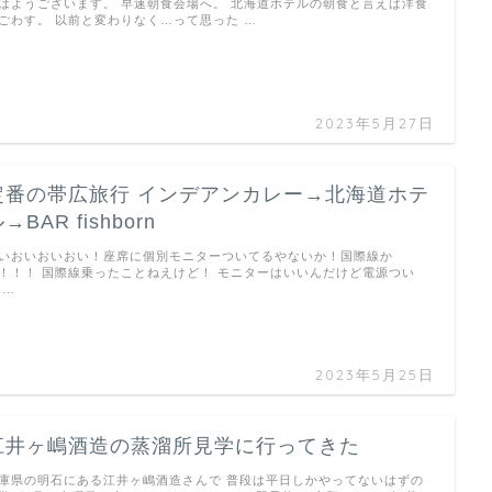
はようございます。 早速朝食会場へ。 北海道ホテルの朝食と言えば洋食
ごわす。 以前と変わりなく…って思った …
2023年5月27日
定番の帯広旅行 インデアンカレー→北海道ホテ
→BAR fishborn
いおいおいおい！座席に個別モニターついてるやないか！国際線か
！！！ 国際線乗ったことねえけど！ モニターはいいんだけど電源つい
 …
2023年5月25日
江井ヶ嶋酒造の蒸溜所見学に行ってきた
庫県の明石にある江井ヶ嶋酒造さんで 普段は平日しかやってないはずの