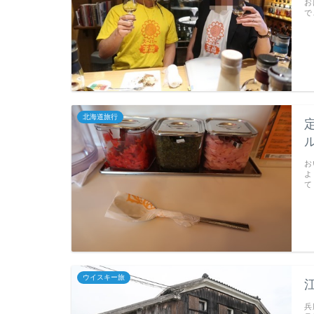
お
で
北海道旅行
ル
お
よ
て
ウイスキー旅
兵