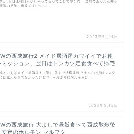
学が5月は土曜日も少しやってるってことで即予約！ 念願であった江井ヶ
酒造の見学に出発です( ^ω …
2023年5月14日
GWの西成旅行2 メイド居酒屋カワイイでお使
いミッション、翌日はトンカツ定食食べて帰宅
成といえばメイド居酒屋！（謎） 前まで結構連続で行ってた頃はマスタ
には覚えられてなかったけど 2,3ヶ月ぶりに来た今回は …
2023年5月5日
GWの西成旅行 大よしで昼飯食べて西成散歩後
に安定のホルモン マルフク