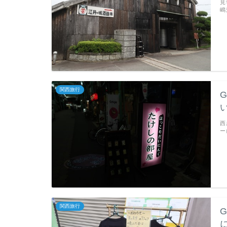
見
嶋
関西旅行
西
ー
関西旅行