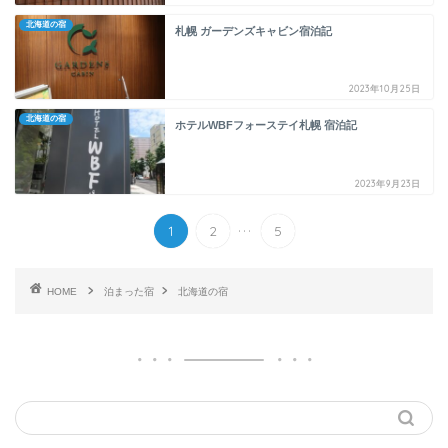
北海道の宿
札幌 ガーデンズキャビン宿泊記
2023年10月25日
北海道の宿
ホテルWBFフォーステイ札幌 宿泊記
2023年9月23日
...
1
2
5
HOME
泊まった宿
北海道の宿