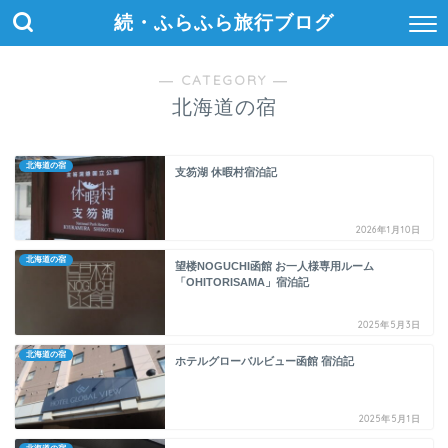
続・ふらふら旅行ブログ
― CATEGORY ―
北海道の宿
北海道の宿
支笏湖 休暇村宿泊記
2026年1月10日
北海道の宿
望楼NOGUCHI函館 お一人様専用ルーム
「OHITORISAMA」宿泊記
2025年5月3日
北海道の宿
ホテルグローバルビュー函館 宿泊記
2025年5月1日