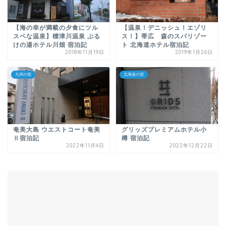
【海の幸が満載の夕食にツル
【温泉！デニッシュ！エゾリ
スベな温泉】標津川温泉 ぷる
ス！】帯広 森のスパリゾー
けの湯ホテル川畑 宿泊記
ト 北海道ホテル宿泊記
2018年11月19日
2019年1月26日
九州の宿
北海道の宿
奄美大島 ウエストコート奄美
グリッズプレミアムホテル小
Ⅱ宿泊記
樽 宿泊記
2022年11月4日
2022年12月22日