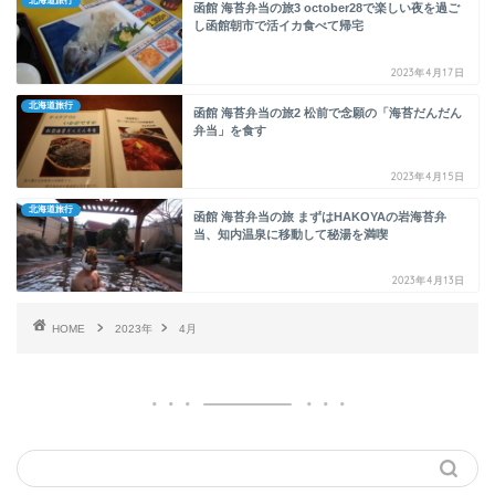
北海道旅行
函館 海苔弁当の旅3 october28で楽しい夜を過ご
し函館朝市で活イカ食べて帰宅
2023年4月17日
北海道旅行
函館 海苔弁当の旅2 松前で念願の「海苔だんだん
弁当」を食す
2023年4月15日
北海道旅行
函館 海苔弁当の旅 まずはHAKOYAの岩海苔弁
当、知内温泉に移動して秘湯を満喫
2023年4月13日
HOME
2023年
4月