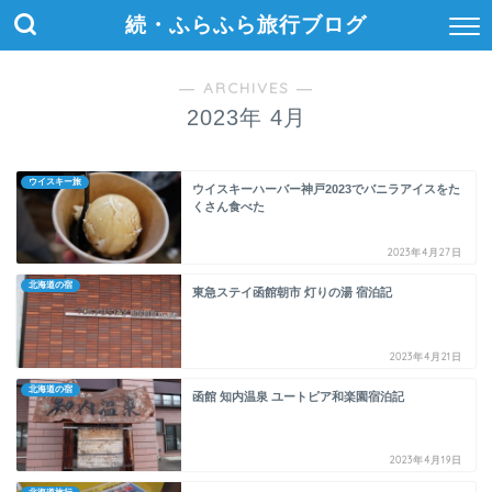
続・ふらふら旅行ブログ
― ARCHIVES ―
2023年 4月
ウイスキー旅
ウイスキーハーバー神戸2023でバニラアイスをた
くさん食べた
2023年4月27日
北海道の宿
東急ステイ函館朝市 灯りの湯 宿泊記
2023年4月21日
北海道の宿
函館 知内温泉 ユートピア和楽園宿泊記
2023年4月19日