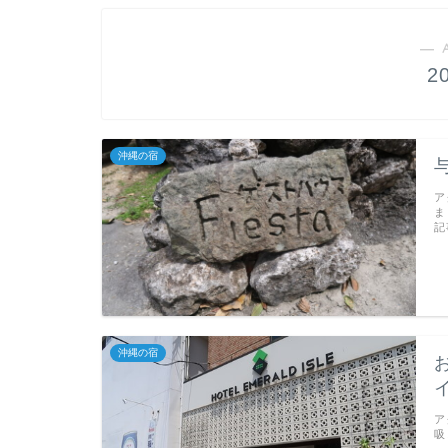
― 
2
沖縄の宿
ア
ま
記
沖縄の宿
ア
吸