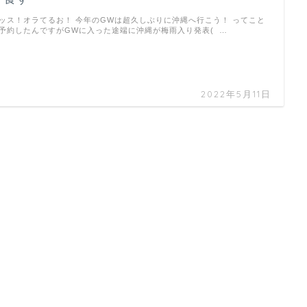
ッス！オラてるお！ 今年のGWは超久しぶりに沖縄へ行こう！ ってこと
予約したんですがGWに入った途端に沖縄が梅雨入り発表( …
2022年5月11日