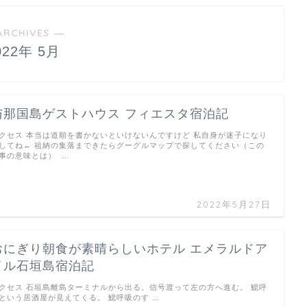
ARCHIVES ―
022年 5月
与那国島ゲストハウス フィエスタ宿泊記
クセス 本当は道順を書かないといけないんですけど 私自身が迷子になり
してね← 祖納の集落まできたらグーグルマップで探してください（この
事の意味とは） …
2022年5月27日
おにぎり朝食が素晴らしいホテル エメラルドア
イル石垣島宿泊記
クセス 石垣島離島ターミナルから出る。信号渡って左の方へ進む。 鰓呼
という居酒屋が見えてくる。 鰓呼吸のす …