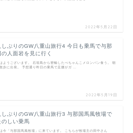
2022年5月22日
久しぶりのGW八重山旅行4 今日も乗馬で与那
国の人面岩を見に行く
はようございます。 石垣島から密輸したぺちゃんこメロンパン食う。 朝
散歩に出発。 予想通り昨日の乗馬で足腰がガ …
2022年5月19日
久しぶりのGW八重山旅行3 与那国馬風牧場で
たのしい乗馬
は今「与那国馬風牧場」に来ています。 こちらが牧場主の田中さん