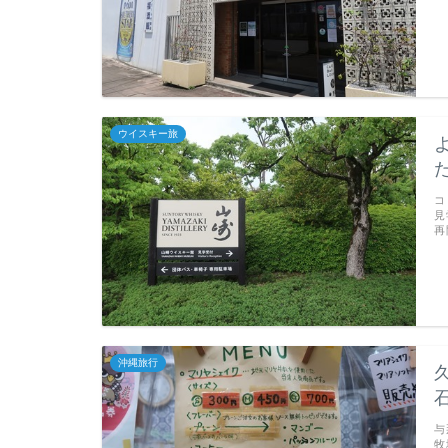
ウイスキー旅
コ
見
再
沖縄旅行
与
牧