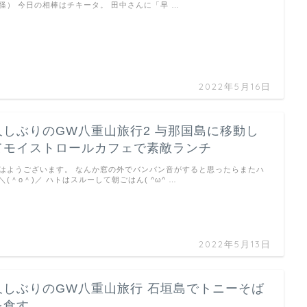
怪） 今日の相棒はチキータ。 田中さんに「早 …
2022年5月16日
久しぶりのGW八重山旅行2 与那国島に移動し
てモイストロールカフェで素敵ランチ
はようございます。 なんか窓の外でバンバン音がすると思ったらまたハ
＼(＾o＾)／ ハトはスルーして朝ごはん( ^ω^ …
2022年5月13日
久しぶりのGW八重山旅行 石垣島でトニーそば
を食す