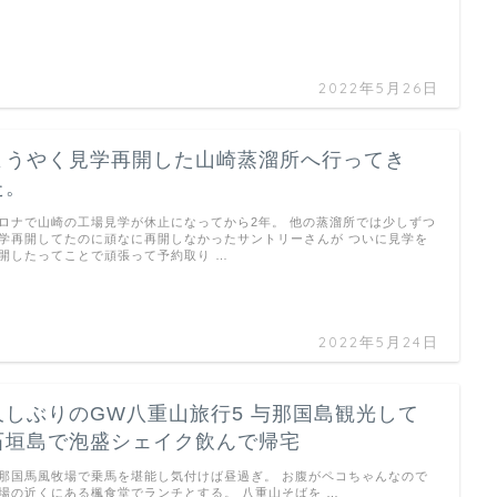
2022年5月26日
ようやく見学再開した山崎蒸溜所へ行ってき
た。
ロナで山崎の工場見学が休止になってから2年。 他の蒸溜所では少しずつ
学再開してたのに頑なに再開しなかったサントリーさんが ついに見学を
開したってことで頑張って予約取り …
2022年5月24日
久しぶりのGW八重山旅行5 与那国島観光して
石垣島で泡盛シェイク飲んで帰宅
那国馬風牧場で乗馬を堪能し気付けば昼過ぎ。 お腹がペコちゃんなので
場の近くにある楓食堂でランチとする。 八重山そばを …