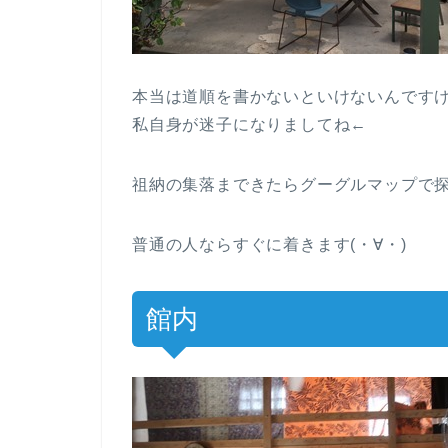
本当は道順を書かないといけないんです
私自身が迷子になりましてね←
祖納の集落まできたらグーグルマップで
普通の人ならすぐに着きます(・∀・)
館内