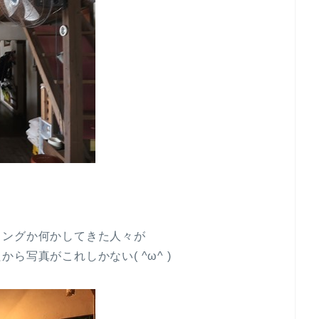
リングか何かしてきた人々が
写真がこれしかない( ^ω^ )