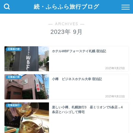
続・ふらふら旅行ブログ
― ARCHIVES ―
2023年 9月
北海道の宿
ホテルWBFフォーステイ札幌 宿泊記
2023年9月23日
北海道の宿
小樽 ビジネスホテル大幸 宿泊記
2023年9月22日
北海道旅行
楽しい小樽、札幌旅行3 昼ミリオンで5条店→4
条店とハシゴして帰宅