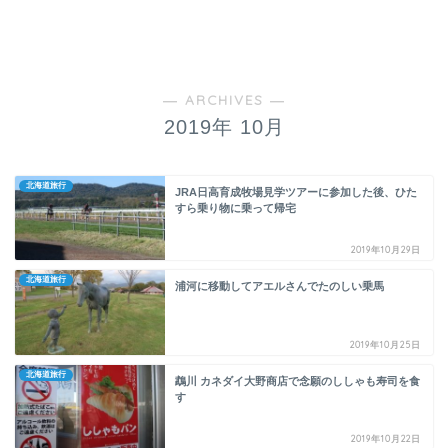
― ARCHIVES ―
2019年 10月
北海道旅行
JRA日高育成牧場見学ツアーに参加した後、ひた
すら乗り物に乗って帰宅
2019年10月29日
北海道旅行
浦河に移動してアエルさんでたのしい乗馬
2019年10月25日
北海道旅行
鵡川 カネダイ大野商店で念願のししゃも寿司を食
す
2019年10月22日