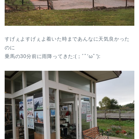
すげぇよすげぇよ着いた時まであんなに天気良かった
のに
乗馬の30分前に雨降ってきた:(；ﾞﾟ’ωﾟ’):