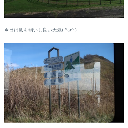
今日は風も弱いし良い天気( ^ω^ )