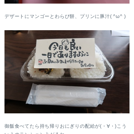
デザートにマンゴーとわらび餅、プリンに豚汁( ^ω^ )
御飯食べてたら持ち帰りおにぎりの配給が(・∀・)こう