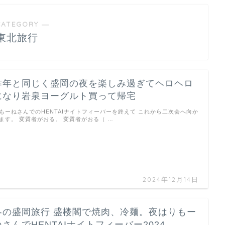
CATEGORY ―
東北旅行
昨年と同じく盛岡の夜を楽しみ過ぎてヘロヘロ
になり岩泉ヨーグルト買って帰宅
もーねさんでのHENTAIナイトフィーバーを終えて これから二次会へ向か
ます。 変質者がおる。 変質者がおる（ …
2024年12月14日
冬の盛岡旅行 盛楼閣で焼肉、冷麺。夜はりもー
ねさんでHENTAIナイトフィーバー2024