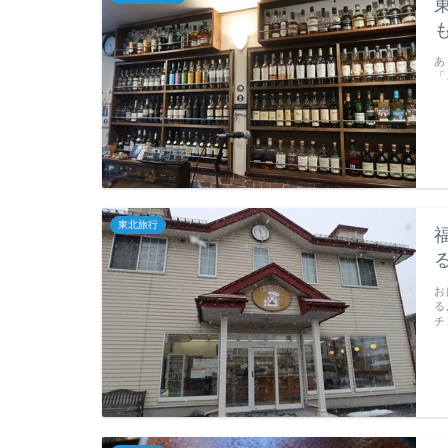
あ
「
東北旅行
お
る
チ