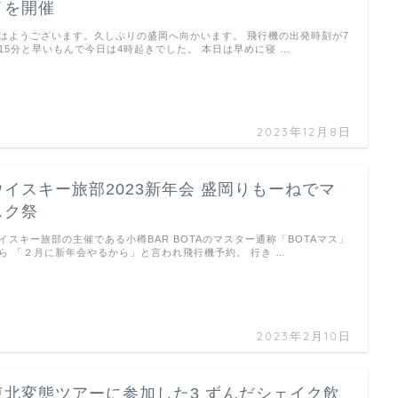
イを開催
はようございます。久しぶりの盛岡へ向かいます。 飛行機の出発時刻が7
15分と早いもんで今日は4時起きでした。 本日は早めに寝 …
2023年12月8日
ウイスキー旅部2023新年会 盛岡りもーねでマ
スク祭
イスキー旅部の主催である小樽BAR BOTAのマスター通称「BOTAマス」
ら 「２月に新年会やるから」と言われ飛行機予約。 行き …
2023年2月10日
東北変態ツアーに参加した3 ずんだシェイク飲