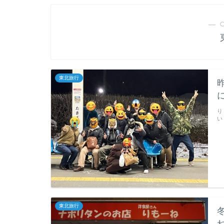
― 
東北旅行
り
い
東北旅行