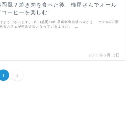
盛岡風？焼き肉を食べた後、機屋さんでオール
ドコーヒーを楽しむ
はようございます(・∀・)盛岡の朝 早速朝食会場へ向かう。 ホテルの1階
あるカフェが朝食会場となっているようだ。 …
2019年3月12日
1
2