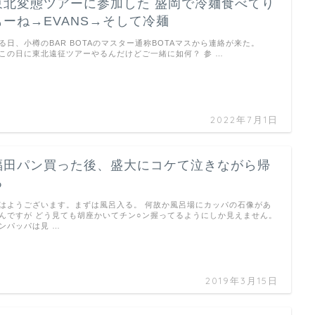
東北変態ツアーに参加した 盛岡で冷麺食べてり
もーね→EVANS→そして冷麺
る日、小樽のBAR BOTAのマスター通称BOTAマスから連絡が来た。
この日に東北遠征ツアーやるんだけどご一緒に如何？ 参 …
2022年7月1日
福田パン買った後、盛大にコケて泣きながら帰
る
はようございます。まずは風呂入る。 何故か風呂場にカッパの石像があ
んですが どう見ても胡座かいてチン○ン握ってるようにしか見えません。
ンパッパは見 …
2019年3月15日