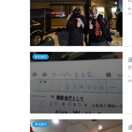
朝
な
東北旅行
り
B
東北旅行