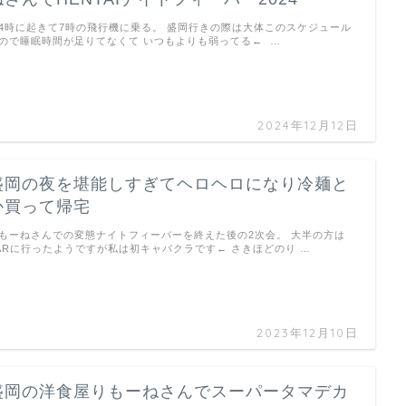
4時に起きて7時の飛行機に乗る。 盛岡行きの際は大体このスケジュール
ので睡眠時間が足りてなくて いつもよりも弱ってる← …
2024年12月12日
盛岡の夜を堪能しすぎてヘロヘロになり冷麺と
か買って帰宅
もーねさんでの変態ナイトフィーバーを終えた後の2次会。 大半の方は
ARに行ったようですが私は初キャバクラです← さきほどのり …
2023年12月10日
盛岡の洋食屋りもーねさんでスーパータマデカ