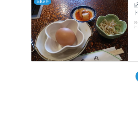
東北旅行
お
に