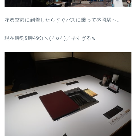
花巻空港に到着したらすぐバスに乗って盛岡駅へ。
現在時刻9時49分＼(＾o＾)／早すぎるｗ