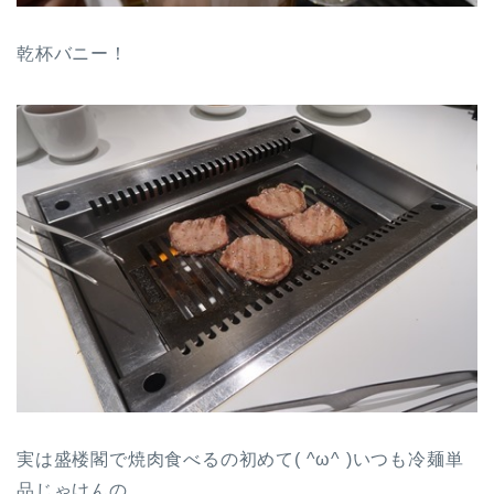
乾杯バニー！
実は盛楼閣で焼肉食べるの初めて( ^ω^ )いつも冷麺単
品じゃけんの