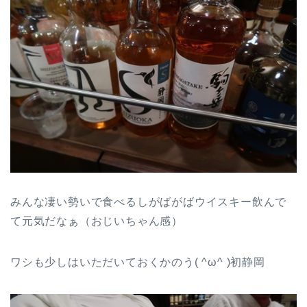
みんな凄い勢いで食べるしがばがばウイスキー飲んで
て元気だなぁ（おじいちゃん感）
ワシも少しはいただいておくかのう( ^ω^ )初静岡