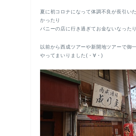
夏に初コロナになって体調不良が長引い
かったり
バニーの店に行き過ぎてお金ないなった
以前から西成ツアーや新開地ツアーで御
やってまいりました(・∀・)