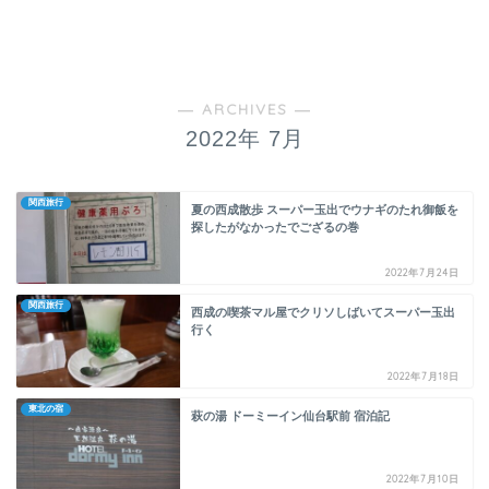
― ARCHIVES ―
2022年 7月
関西旅行
夏の西成散歩 スーパー玉出でウナギのたれ御飯を
探したがなかったでござるの巻
2022年7月24日
関西旅行
西成の喫茶マル屋でクリソしばいてスーパー玉出
行く
2022年7月18日
東北の宿
萩の湯 ドーミーイン仙台駅前 宿泊記
2022年7月10日