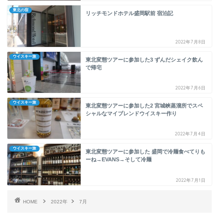
東北の宿
リッチモンドホテル盛岡駅前 宿泊記
2022年7月8日
ウイスキー旅
東北変態ツアーに参加した3 ずんだシェイク飲ん
で帰宅
2022年7月6日
ウイスキー旅
東北変態ツアーに参加した2 宮城峡蒸溜所でスペ
シャルなマイブレンドウイスキー作り
2022年7月4日
ウイスキー旅
東北変態ツアーに参加した 盛岡で冷麺食べてりも
ーね→EVANS→そして冷麺
2022年7月1日
HOME
2022年
7月