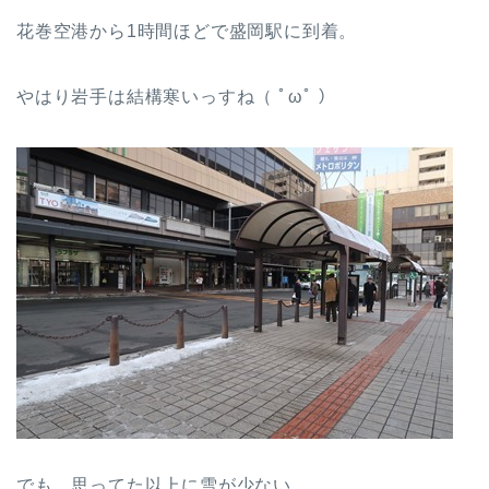
花巻空港から1時間ほどで盛岡駅に到着。
やはり岩手は結構寒いっすね（ ﾟωﾟ ）
でも、思ってた以上に雪が少ない…。