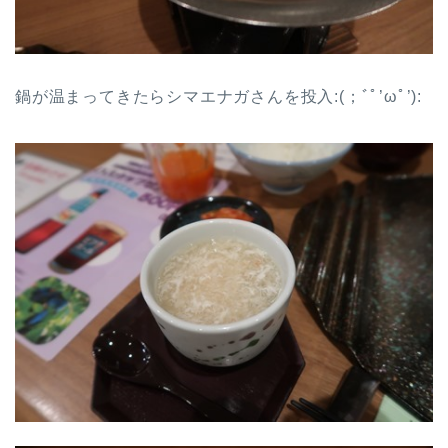
鍋が温まってきたらシマエナガさんを投入:(；ﾞﾟ’ωﾟ’):