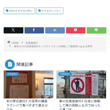
2024.8 すすきの祭り
すすきのミリオン
HOME
北海道旅行
嗅覚ゼロの北海道旅行3 シメのミリオンを堪能して嗅覚戻らぬまま帰宅
関連記事
北海道旅行
北海道旅行
冬の帯広旅行2 六花亭の極楽
春の北海道旅行2 白老に移動
ラウンジで食べすぎて逝きか
して海の別邸ふる川でゆった
ける
り過ごす