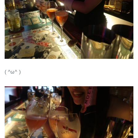
( ^ω^ )