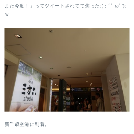
また今度！」ってツイートされてて焦った:(；ﾞﾟ’ωﾟ’):
ｗ
新千歳空港に到着。