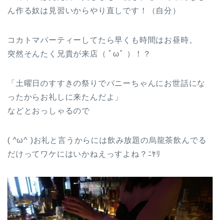
ん作る奴は見習いからやり直しです！（自分）
コカトマパーティーしてたら早くも時間はお昼時。
突然そんたく兄貴が来店（ ﾟωﾟ ）！？
「土曜日のすすきの祭りでバニーちゃんにお世話にな
ったからお礼しに来たんだよ」
などとおっしゃるので
( ^ω^ )お礼と言うからには飲み放題の烏龍茶飲んでる
だけってワケにはいかねえっすよね？ﾆﾔﾘ