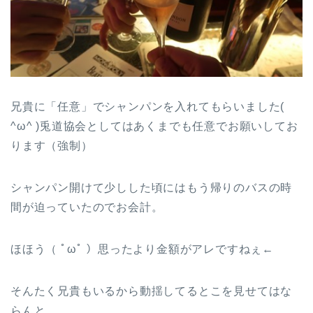
兄貴に「任意」でシャンパンを入れてもらいました(
^ω^ )兎道協会としてはあくまでも任意でお願いしてお
ります（強制）
シャンパン開けて少しした頃にはもう帰りのバスの時
間が迫っていたのでお会計。
ほほう（ ﾟωﾟ ）思ったより金額がアレですねぇ←
そんたく兄貴もいるから動揺してるとこを見せてはな
らんと