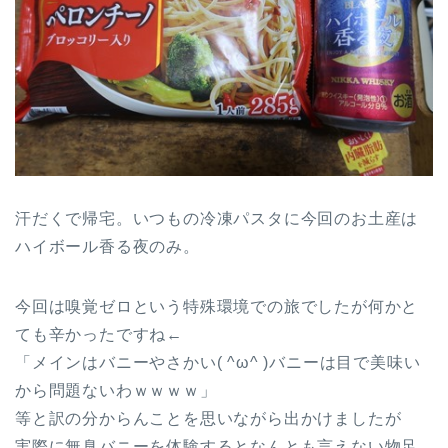
汗だくで帰宅。いつもの冷凍パスタに今回のお土産は
ハイボール香る夜のみ。
今回は嗅覚ゼロという特殊環境での旅でしたが何かと
ても辛かったですね←
「メインはバニーやさかい( ^ω^ )バニーは目で美味い
から問題ないわｗｗｗｗ」
等と訳の分からんことを思いながら出かけましたが
実際に無臭バニーを体験するとなんとも言えない物足