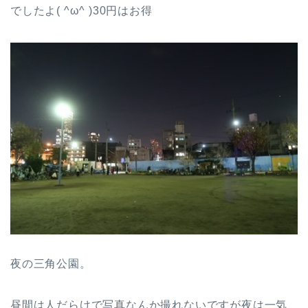
でしたよ( ^ω^ )30円はお得
夜の三角公園。
昼間は人だらけで写真なんか撮れないですが夜は一気