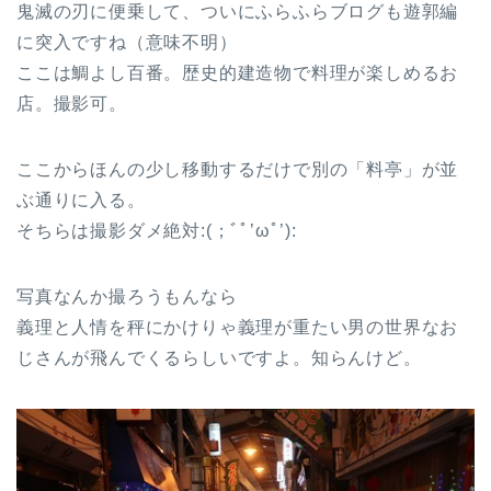
鬼滅の刃に便乗して、ついにふらふらブログも遊郭編
に突入ですね（意味不明）
ここは鯛よし百番。歴史的建造物で料理が楽しめるお
店。撮影可。
ここからほんの少し移動するだけで別の「料亭」が並
ぶ通りに入る。
そちらは撮影ダメ絶対:(；ﾞﾟ’ωﾟ’):
写真なんか撮ろうもんなら
義理と人情を秤にかけりゃ義理が重たい男の世界なお
じさんが飛んでくるらしいですよ。知らんけど。