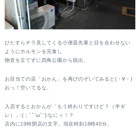
ひたすらチラ見してくる小便器先輩と目を合わせない
ようにホルモンを完食し
物音を立てずに四角公園から脱出。
お目当ての店「おかん」を再びのぞいてみると(・∀・)
おっ！空いてるな。
入店するとおかんが「もう終わりですけど？（半ギ
レ）」:(；ﾞﾟ’ωﾟ’):なにィ！？
店内に19時閉店の文字。現在時刻18時40分。