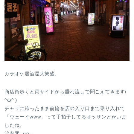
カラオケ居酒屋大繁盛。
商店街歩くと両サイドから垂れ流しで聞こえてきます(
^ω^ )
チャリに跨ったまま前輪を店の入り口まで乗り入れて
「ウェーイwww」って手拍子してるオッサンとかいま
したね。
治安悪いね←