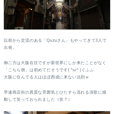
以前から交流のある「Quzuさん」もやってきて3人で
出発。
御二方は大阪在住ですが新世界にしか来たことがなく
「こちら側」は初めてだそうです( ^ω^ )ぐふふ
大阪に住んでる人はほぼ西成に来ない法則ｗ
早速商店街の異質な雰囲気とひたすら流れる演歌に感
動して笑っておられました（笑？）