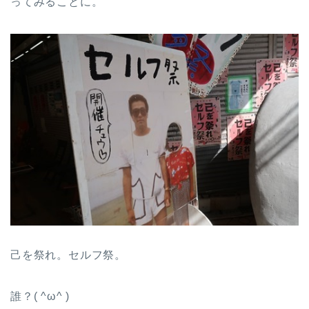
ってみることに。
己を祭れ。セルフ祭。
誰？( ^ω^ )