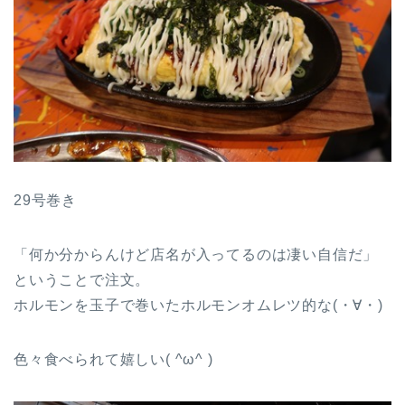
29号巻き
「何か分からんけど店名が入ってるのは凄い自信だ」
ということで注文。
ホルモンを玉子で巻いたホルモンオムレツ的な(・∀・)
色々食べられて嬉しい( ^ω^ )