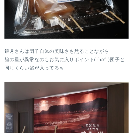
銀月さんは団子自体の美味さも然ることながら
餡の量が異常なのもお気に入りポイント( ^ω^ )団子と
同じくらい餡が入ってるｗ