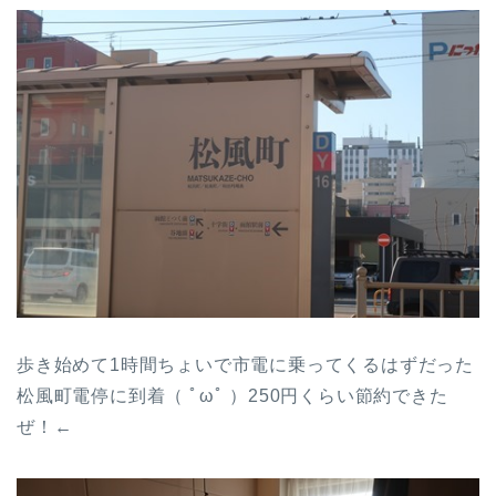
歩き始めて1時間ちょいで市電に乗ってくるはずだった
松風町電停に到着（ ﾟωﾟ ）250円くらい節約できた
ぜ！←