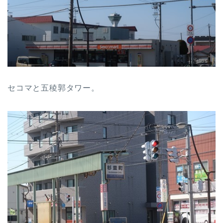
セコマと五稜郭タワー。