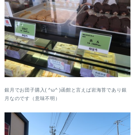
銀月でお団子購入( ^ω^ )函館と言えば岩海苔であり銀
月なのです（意味不明）