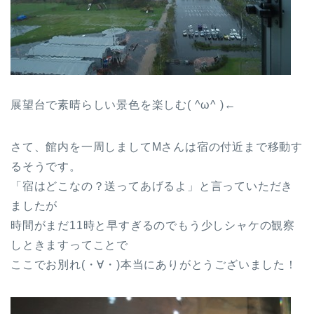
展望台で素晴らしい景色を楽しむ( ^ω^ )←
さて、館内を一周しましてMさんは宿の付近まで移動す
るそうです。
「宿はどこなの？送ってあげるよ」と言っていただき
ましたが
時間がまだ11時と早すぎるのでもう少しシャケの観察
しときますってことで
ここでお別れ(・∀・)本当にありがとうございました！