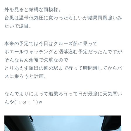
外を見ると結構な雨模様。
台風は温帯低気圧に変わったらしいが結局雨風強いみ
たいで涙目。
本来の予定では今日はクルーズ船に乗って
ホエールウォッチングと洒落込む予定だったんですが
そんなもん余裕で欠航なので
とりあえず羅臼の道の駅まで行って時間潰してからバ
スに乗ろうと計画。
なんでよりによって船乗ろうって日が最強に天気悪い
んや(´；ω；｀)ｗ