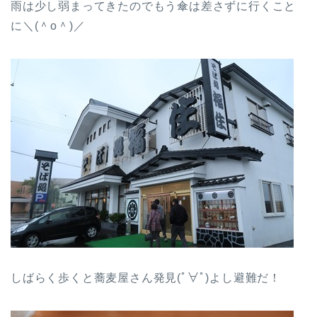
雨は少し弱まってきたのでもう傘は差さずに行くこと
に＼(＾o＾)／
しばらく歩くと蕎麦屋さん発見(ﾟ∀ﾟ)よし避難だ！