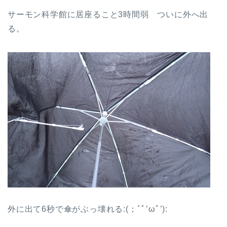
サーモン科学館に居座ること3時間弱 ついに外へ出
る。
外に出て6秒で傘がぶっ壊れる:(；ﾞﾟ’ωﾟ’):