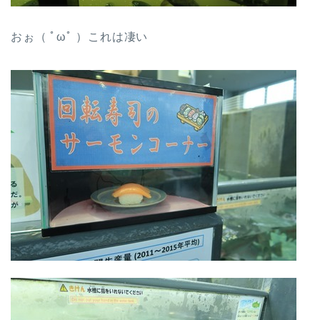
おぉ（ ﾟωﾟ ）これは凄い