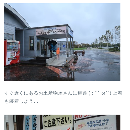
すぐ近くにあるお土産物屋さんに避難:(；ﾞﾟ’ωﾟ’):上着
も装着しよう…