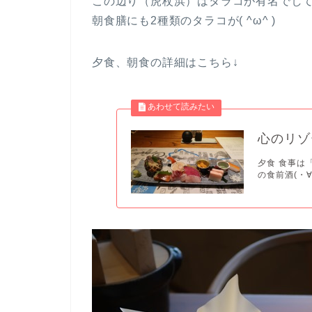
この辺り（虎杖浜）はタラコが有名でし
朝食膳にも2種類のタラコが( ^ω^ )
夕食、朝食の詳細はこちら↓
心のリゾ
夕食 食事は
の食前酒(・∀