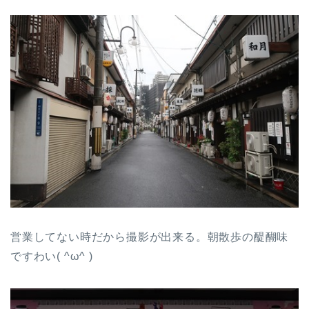
営業してない時だから撮影が出来る。朝散歩の醍醐味
ですわい( ^ω^ )