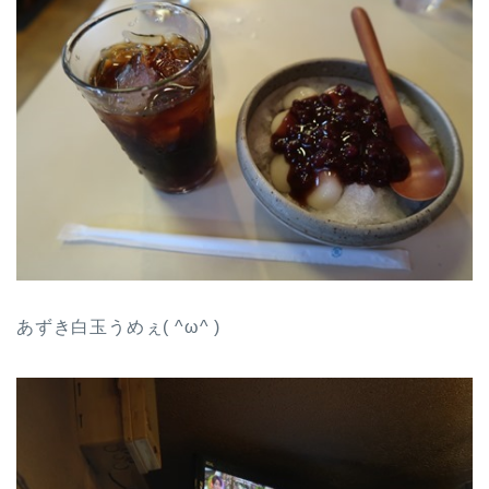
あずき白玉うめぇ( ^ω^ )