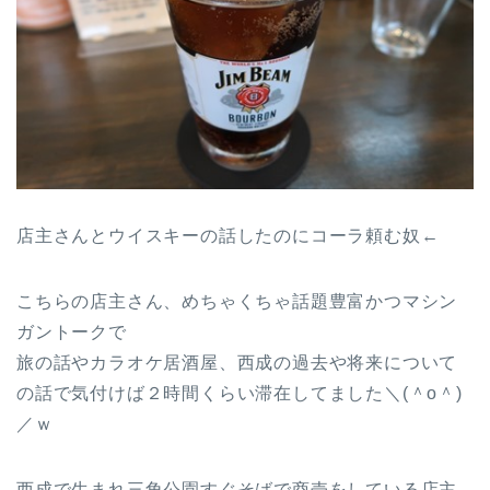
店主さんとウイスキーの話したのにコーラ頼む奴←
こちらの店主さん、めちゃくちゃ話題豊富かつマシン
ガントークで
旅の話やカラオケ居酒屋、西成の過去や将来について
の話で気付けば２時間くらい滞在してました＼(＾o＾)
／ｗ
西成で生まれ三角公園すぐそばで商売をしている店主