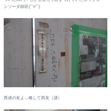
ンソーダ師匠(ﾟ∀ﾟ)
西成の友よ…略して西友（謎）