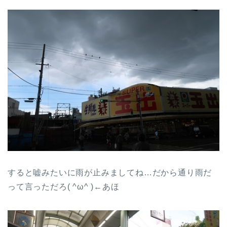
すると嘘みたいに雨が止みましてね…だから通り雨だ
って言っただろ( ^ω^ )←あほ