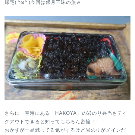
帰宅( ^ω^ )今回は銀月三昧の旅ｗ
さらに！空港にある「HAKOYA」の岩のり弁当もテイ
クアウトできると知ってもちろん密輸！！！
おかずが一品減ってる気がするけど岩のりがメインだ