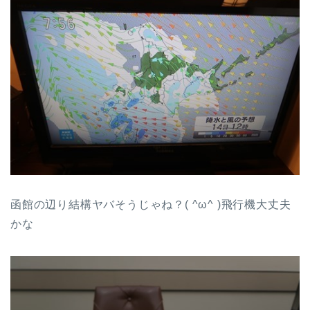
函館の辺り結構ヤバそうじゃね？( ^ω^ )飛行機大丈夫
かな