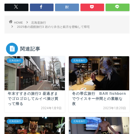
HOME
北海道旅行
2025春の函館旅行3 岩のり弁当と銀月を密輸して帰宅
関連記事
北海道旅行
北海道旅行
年末すすきの旅行3 昼過ぎま
冬の帯広旅行 BAR fishborn
でゴロゴロしてルイベ漬け買
でウイスキー仲間との素敵な
って帰る
夜
2024年1月9日
2023年1月20日
北海道旅行
北海道旅行