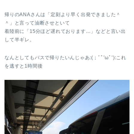
帰りのANAさんは「定刻より早く出発できました＾
＾」と言って油断させといて
着陸前に「15分ほど遅れております…」などと言い出
して半ギレ。
なんとしてもバスで帰りたいんじゃあ:(；ﾞﾟ’ωﾟ’):これ
を逃すと1時間後