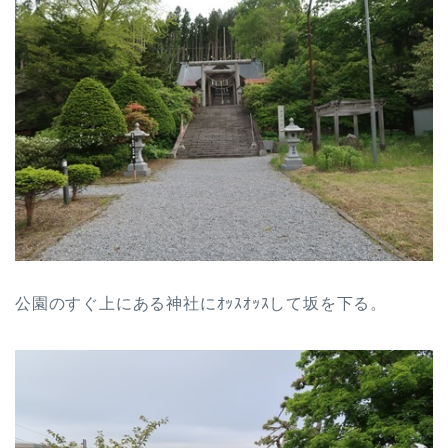
公園のすぐ上にある神社にｵｯｽｵｯｽして坂を下る。