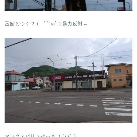
函館どつく？:(；ﾞﾟ’ωﾟ’):暴力反対←
マックスバリュ小っさ（ ﾟωﾟ ）