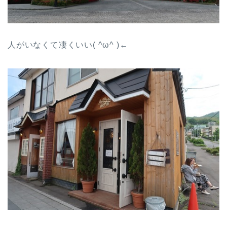
人がいなくて凄くいい( ^ω^ )←