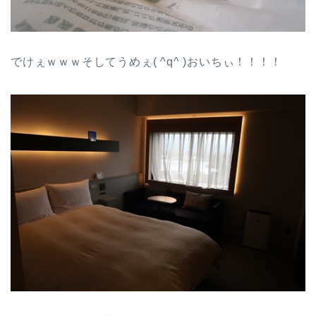
でけぇｗｗｗそしてうめぇ( ^q^ )おいちぃ！！！！