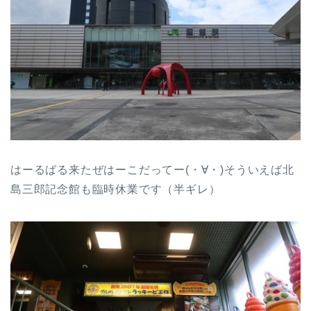
はーるばる来たぜはーこだってー(・∀・)そういえば北
島三郎記念館も臨時休業です（半ギレ）