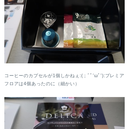
コーヒーのカプセルが1個しかねぇ:(；ﾞﾟ’ωﾟ’):プレミア
フロアは4個あったのに（細かい）