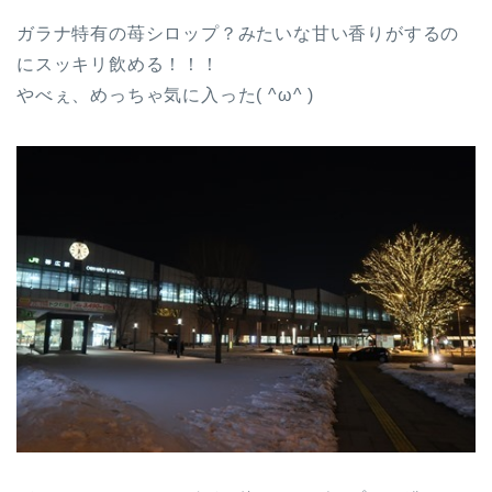
ガラナ特有の苺シロップ？みたいな甘い香りがするの
にスッキリ飲める！！！
やべぇ、めっちゃ気に入った( ^ω^ )