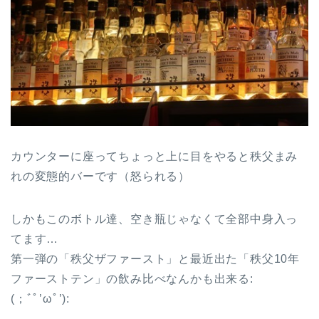
カウンターに座ってちょっと上に目をやると秩父まみ
れの変態的バーです（怒られる）
しかもこのボトル達、空き瓶じゃなくて全部中身入っ
てます…
第一弾の「秩父ザファースト」と最近出た「秩父10年
ファーストテン」の飲み比べなんかも出来る:
(；ﾞﾟ’ωﾟ’):