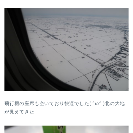
飛行機の座席も空いており快適でした( ^ω^ )北の大地
が見えてきた