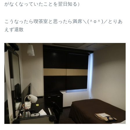
がなくなっていたことを翌日知る）
こうなったら喫茶室と思ったら満席＼(＾o＾)／とりあ
えず退散