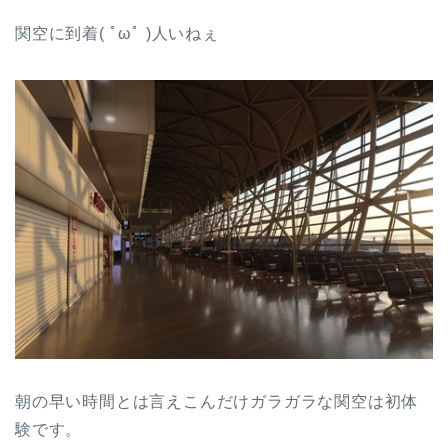
関空に到着( ﾟωﾟ )人いねぇ
朝の早い時間とは言えこんだけガラガラな関空は初体
験です。