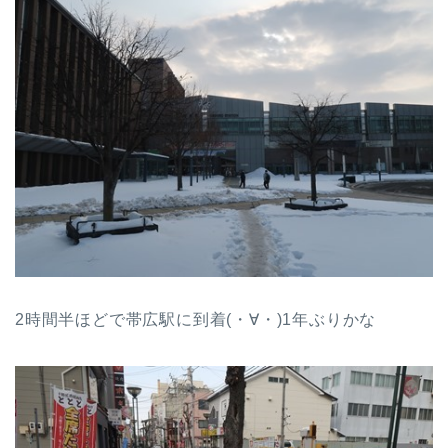
2時間半ほどで帯広駅に到着(・∀・)1年ぶりかな