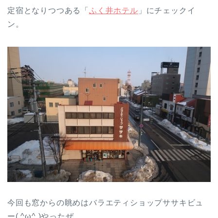
定宿となりつつある「
ふく井ホテル
」にチェックイ
ン。
今回も窓からの眺めはバラエティショップササキビュ
ー( ^ω^ )やったぜ