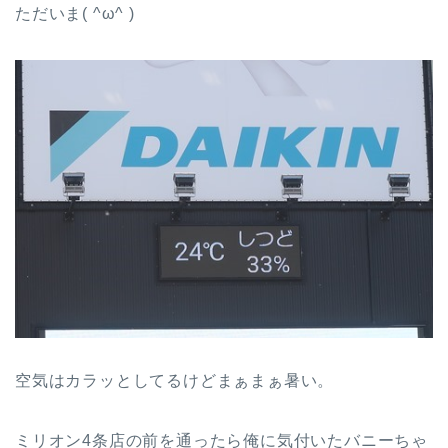
ただいま( ^ω^ )
空気はカラッとしてるけどまぁまぁ暑い。
ミリオン4条店の前を通ったら俺に気付いたバニーちゃ