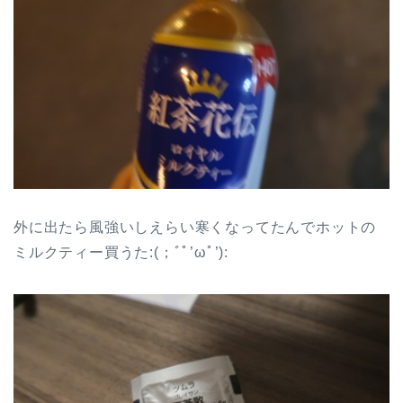
外に出たら風強いしえらい寒くなってたんでホットの
ミルクティー買うた:(；ﾞﾟ’ωﾟ’):