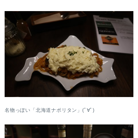
名物っぽい「北海道ナポリタン」(ﾟ∀ﾟ)