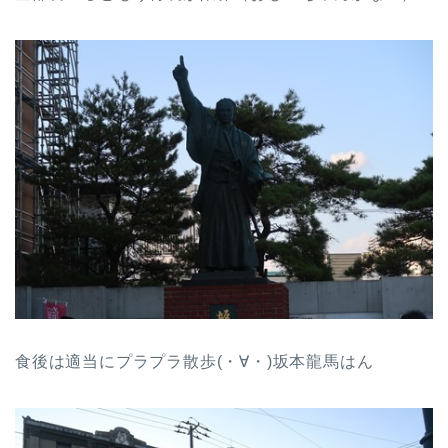
食後は適当にプラプラ散歩(・∀・)坂本龍馬はん