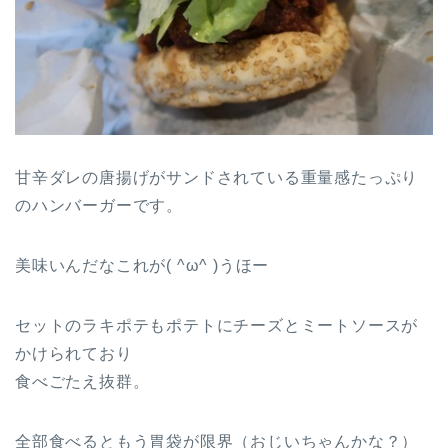
甘辛ダレの唐揚げがサンドされている重量感たっぷり
のハンバーガーです。
美味いんだなこれが( ^ω^ )うほー
セットのラキポテもポテトにチーズとミートソースが
かけられており
食べごたえ抜群。
全部食べるともう胃袋が限界（おじいちゃんかな？）