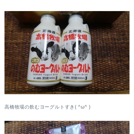
高橋牧場の飲むヨーグルトすき( ^ω^ )