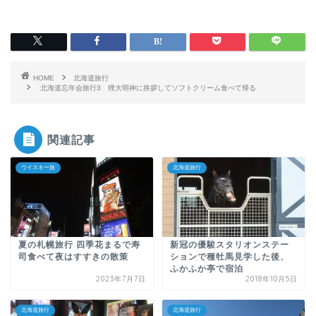
HOME
北海道旅行
北海道忘年会旅行3 狸大明神に挨拶してソフトクリーム食べて帰る
関連記事
ウイスキー旅
北海道旅行
夏の札幌旅行 四季花まるで寿
新冠の優駿スタリオンステー
司食べて夜はすすきの散策
ションで種牡馬見学した後、
ふかふか亭で宿泊
2023年7月7日
2018年10月5日
北海道旅行
北海道旅行