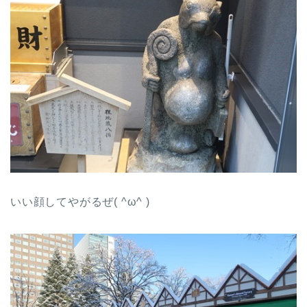
いい顔してやがるぜ( ^ω^ )