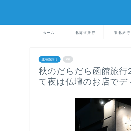
ホーム
北海道旅行
東北旅行
北海道旅行
PR
秋のだらだら函館旅行
て夜は仏壇のお店でデ