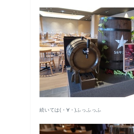
続いては(・∀・)ふっふっふ