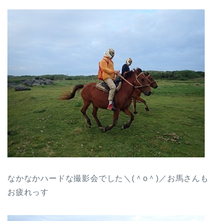
なかなかハードな撮影会でした＼(＾o＾)／お馬さんも
お疲れっす