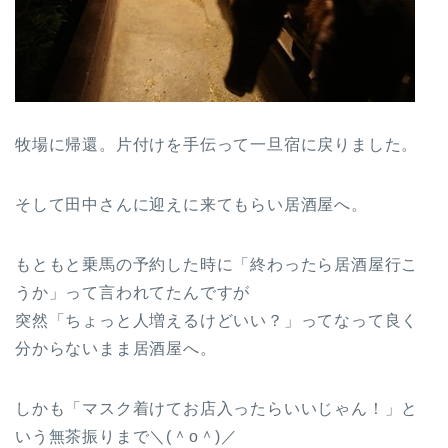
牧場に帰還。片付けを手伝って一旦宿に戻りました。
そして田中さんに迎えに来てもらい居酒屋へ。
もともと乗馬の予約した時に「終わったら居酒屋行こ
うか」って言われてたんですが
突然「ちょっと人増えるけどいい？」ってなって良く
分からないまま居酒屋へ。
しかも「マスク着けてお店入ったらいいじゃん！」と
いう無茶振りまで＼(＾o＾)／