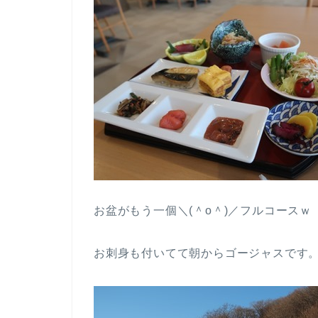
お盆がもう一個＼(＾o＾)／フルコースｗ
お刺身も付いてて朝からゴージャスです