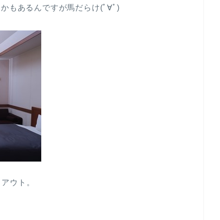
かもあるんですが馬だらけ(ﾟ∀ﾟ)
クアウト。