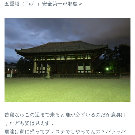
五重塔（ ﾟωﾟ ）安全第一が邪魔ｗ
普段ならこの辺まで来ると鹿が必ずいるのだが鹿臭は
すれども姿は見えず…
鹿達は家に帰ってプレステでもやってんの？パラッパ