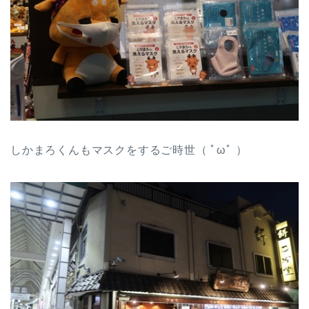
しかまろくんもマスクをするご時世（ ﾟωﾟ ）