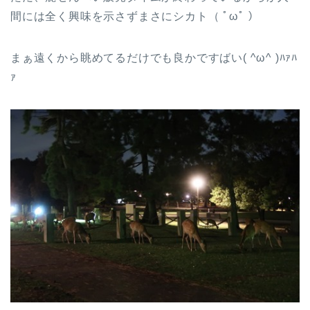
間には全く興味を示さずまさにシカト（ ﾟωﾟ ）
まぁ遠くから眺めてるだけでも良かですばい( ^ω^ )ﾊｧﾊ
ｧ