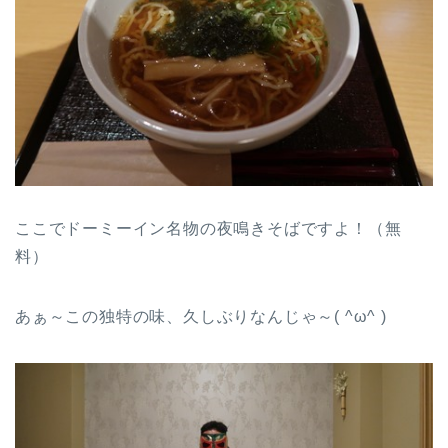
ここでドーミーイン名物の夜鳴きそばですよ！（無
料）
あぁ～この独特の味、久しぶりなんじゃ～( ^ω^ )