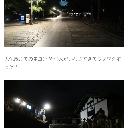
大仏殿までの参道(・∀・)人がいなさすぎてワクワクす
っぞ！