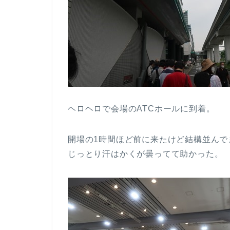
ヘロヘロで会場のATCホールに到着。
開場の1時間ほど前に来たけど結構並んで
じっとり汗はかくが曇ってて助かった。