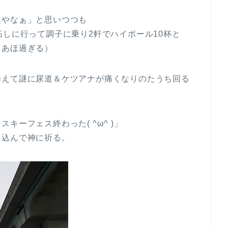
阪やなぁ」と思いつつも
拓しに行って調子に乗り2軒でハイボール10杯と
（あほ過ぎる）
加えて謎に尿道＆ケツアナが痛くなりのたうち回る
ーフェス終わった( ^ω^ )」
し込んで神に祈る。