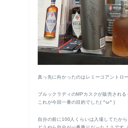
真っ先に向かったのはレミーコアントロ
ブルックラディのMPカスクが販売される
これが今回一番の目的でした( ^ω^ )
自分の前に100人くらいは入場してたか
どうやら自分が一番乗りだったようです（ 