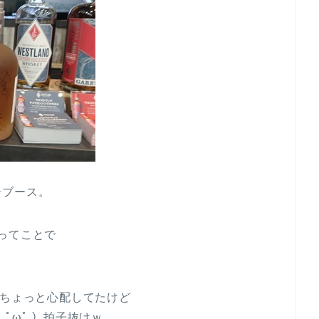
ーブース。
ってことで
らちょっと心配してたけど
ﾟωﾟ ）拍子抜けｗ