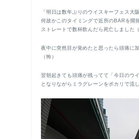
「明日は数年ぶりのウイスキーフェス大
何故かこのタイミングで近所のBARを開
ストレートで数杯飲んだら死亡しました
夜中に突然目が覚めたと思ったら頭痛に
（怖）
翌朝起きても頭痛が残ってて「今日のウイスキ
となりながらミラグレーンをポカリで流