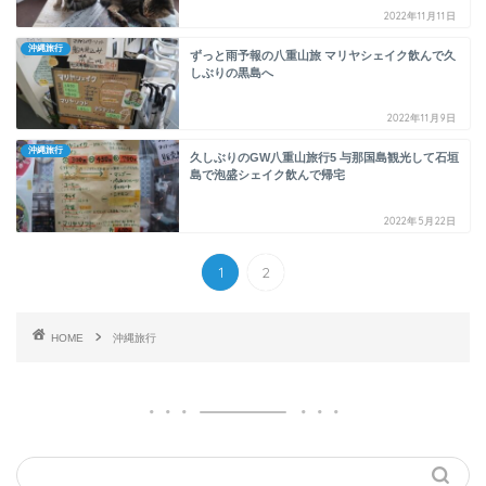
2022年11月11日
沖縄旅行
ずっと雨予報の八重山旅 マリヤシェイク飲んで久
しぶりの黒島へ
2022年11月9日
沖縄旅行
久しぶりのGW八重山旅行5 与那国島観光して石垣
島で泡盛シェイク飲んで帰宅
2022年5月22日
1
2
HOME
沖縄旅行