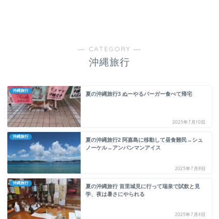
― CATEGORY ―
沖縄旅行
沖縄旅行
夏の沖縄旅行3 ぬーやるバーガー食べて帰宅
2025年7月10日
沖縄旅行
夏の沖縄旅行2 阿嘉島に移動して昼食難民→シュ
ノーケル→アンパンマンアイス
2025年7月8日
沖縄旅行
夏の沖縄旅行 首里城見に行って瑞泉で試飲と見
学、夜は暑さにやられる
2025年7月6日