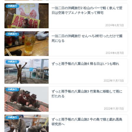
沖縄旅行
一泊二日の沖縄旅行2 松山のバーで軽く飲んで翌
日は空港でブエノチキン買って帰宅
2024年6月5日
沖縄旅行
一泊二日の沖縄旅行 せんべろ2軒行っただけで瀕
死になる
2024年6月3日
沖縄旅行
ずっと雨予報の八重山旅4 帰る日はいつも晴れ
2022年11月15日
沖縄旅行
ずっと雨予報の八重山旅3 竹富島に移動して雨に
打たれる
2022年11月13日
沖縄旅行
ずっと雨予報の八重山旅2 牛の島で猫と戯れ黒島
研究所へ