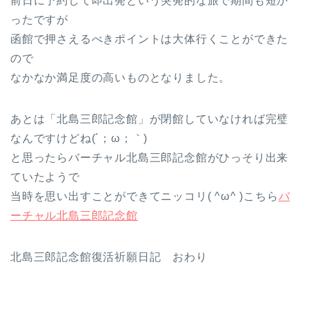
前日に予約して即出発という突発的な旅で期間も短か
ったですが
函館で押さえるべきポイントは大体行くことができた
ので
なかなか満足度の高いものとなりました。
あとは「北島三郎記念館」が閉館していなければ完璧
なんですけどね(´；ω；｀)
と思ったらバーチャル北島三郎記念館がひっそり出来
ていたようで
当時を思い出すことができてニッコリ( ^ω^ )こちら
バ
ーチャル北島三郎記念館
北島三郎記念館復活祈願日記 おわり