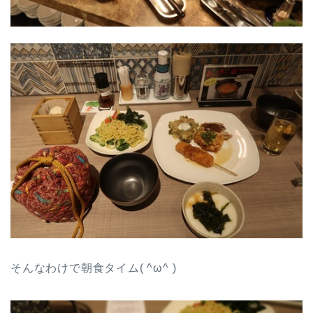
そんなわけで朝食タイム( ^ω^ )