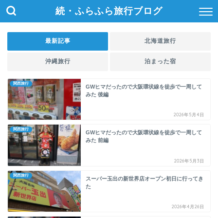
続・ふらふら旅行ブログ
最新記事
北海道旅行
沖縄旅行
泊まった宿
関西旅行
GWヒマだったので大阪環状線を徒歩で一周して
みた 後編
2026年5月4日
関西旅行
GWヒマだったので大阪環状線を徒歩で一周して
みた 前編
2026年5月3日
関西旅行
スーパー玉出の新世界店オープン初日に行ってき
た
2026年4月26日