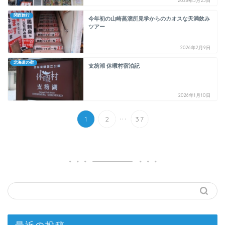
2026年3月23日
関西旅行
今年初の山崎蒸溜所見学からのカオスな天満飲み
ツアー
2026年2月9日
北海道の宿
支笏湖 休暇村宿泊記
2026年1月10日
...
1
2
37
最近の投稿