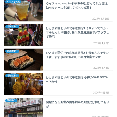
ウイスキー旅
ウイスキーハーバー神戸2026に行ってきた 嘉之
助セミナーに参加してボトル抽選！
2026年4月21日
北海道旅行
ひとまず区切りの北海道旅行3 ミリオンでコカト
マをたっぷり堪能し新千歳空港温泉でダラダラし
て帰宅
2026年4月8日
北海道旅行
ひとまず区切りの北海道旅行2 おり鮨さんでラン
チ後、すすきのに移動して赤目食堂で夕食
2026年4月6日
北海道旅行
ひとまず区切りの北海道旅行 小樽のBAR BOTA
へ向かう
2026年4月4日
関西旅行
閉館になる新世界国際劇場の外観だけ拝むつもり
が…